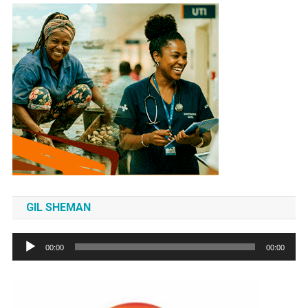
GIL SHEMAN
Tocador
00:00
00:00
de
áudio