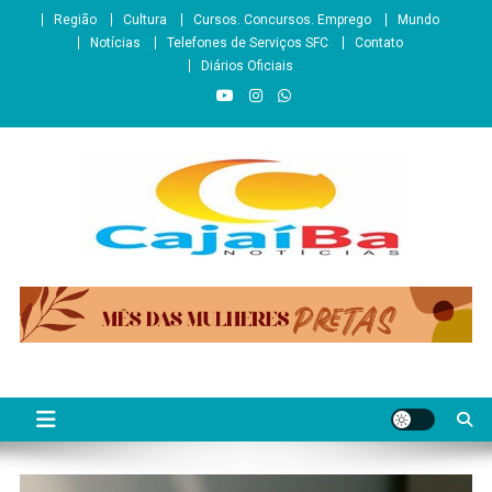
Skip
Região
Cultura
Cursos. Concursos. Emprego
Mundo
to
Notícias
Telefones de Serviços SFC
Contato
content
Diários Oficiais
CajaíbaNotícias
Informação é Poder___São Francisco do Conde/BA