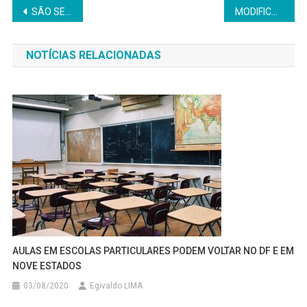
Navegação
SÃO SEB. DO PASSÉ: PROTESTOS SEGUEM NA ZONA RURAL
MODIFICAÇÃO DO TRÂNSITO NA ENTRADA DA BA 522
de
NOTÍCIAS RELACIONADAS
Post
AULAS EM ESCOLAS PARTICULARES PODEM VOLTAR NO DF E EM
NOVE ESTADOS
03/08/2020
Egivaldo LIMA