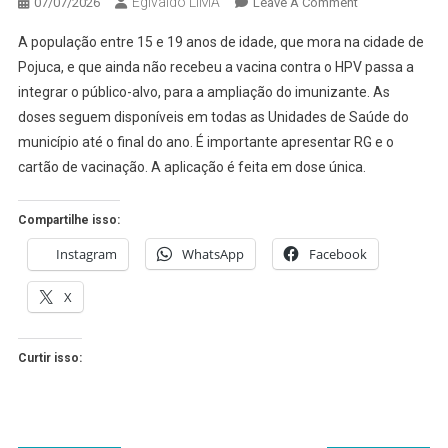
Egivaldo LIMA
On
07/07/2026
Leave A Comment
VACINA
A população entre 15 e 19 anos de idade, que mora na cidade de
DO
Pojuca, e que ainda não recebeu a vacina contra o HPV passa a
HPV
integrar o público-alvo, para a ampliação do imunizante. As
É
doses seguem disponíveis em todas as Unidades de Saúde do
LIBERADA
PARA
município até o final do ano. É importante apresentar RG e o
QUEM
cartão de vacinação. A aplicação é feita em dose única.
TEM
ENTRE
Compartilhe isso:
15
Instagram
WhatsApp
Facebook
E
19
X
ANOS
EM
POJUCA
Curtir isso: