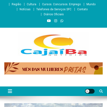
Skip
Região
Cultura
Cursos. Concursos. Emprego
Mundo
to
Notícias
Telefones de Serviços SFC
Contato
content
Diários Oficiais
CajaíbaNotícias
Informação é Poder___São Francisco do Conde/BA