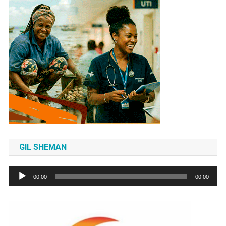
GIL SHEMAN
Tocador
00:00
00:00
de
áudio