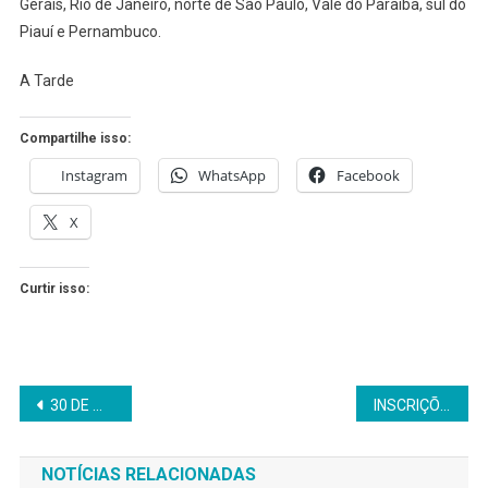
Gerais, Rio de Janeiro, norte de São Paulo, Vale do Paraíba, sul do
Piauí e Pernambuco.
A Tarde
Compartilhe isso:
Instagram
WhatsApp
Facebook
X
Curtir isso:
Navegação
30 DE MARÇO, ANIVERSÁRIO DE SÃO FRANCISCO DO CONDE
INSCRIÇÕES PARA CONCORRER A UMA DAS QUASE 800 VAGAS NA LIQUIGÁS SEGUEM ATÉ 17 DE ABRIL
de
NOTÍCIAS RELACIONADAS