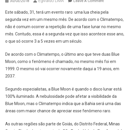
Egivaldo LIMA
On
30/03/2018
Leave A Comment
SÁBADO
Este sábado, 31, terá um evento raro: uma lua cheia pela
DE
segunda vez em um mesmo mês. De acordo com o Climatempo,
PÁSCOA
não é comum ocorrer a repetição de uma fase lunar no mesmo
SERÁ
mês. Contudo, essa é a segunda vez que isso acontece esse ano,
DE
FENÔMENO
o que só ocorre 3 a 5 vezes em um século.
LUNAR
EM
De acordo com o Climatempo, o último ano que teve duas Blue
VÁRIAS
Moon, como o fenômeno é chamado, no mesmo mês foi em
PARTES
1999. O mesmo só vai ocorrer novamente daqui a 19 anos, em
DO
2037.
BRASIL
Segundo especialistas, a Blue Moon é quando o disco lunar está
100% iluminado. A nebulosidade pode afetar a visibilidade da
Blue Moon, mas o Climatempo indica que a Bahia será uma das
áreas com maior chance de apreciar esse fenômeno raro.
As outras regiões são parte de Goiás, do Distrito Federal, Minas