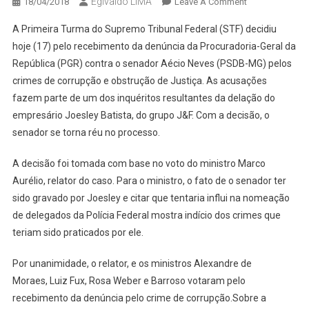
Egivaldo LIMA
On
18/04/2018
Leave A Comment
STF
A Primeira Turma do Supremo Tribunal Federal (STF) decidiu
ACEITA
hoje (17) pelo recebimento da denúncia da Procuradoria-Geral da
DENÚNCIA
República (PGR) contra o senador Aécio Neves (PSDB-MG) pelos
CONTRA
crimes de corrupção e obstrução de Justiça. As acusações
AÉCIO
POR
fazem parte de um dos inquéritos resultantes da delação do
CORRUPÇÃO
empresário Joesley Batista, do grupo J&F. Com a decisão, o
E
senador se torna réu no processo.
OBSTRUÇÃO
DE
A decisão foi tomada com base no voto do ministro Marco
JUSTIÇA
Aurélio, relator do caso. Para o ministro, o fato de o senador ter
sido gravado por Joesley e citar que tentaria influi na nomeação
de delegados da Polícia Federal mostra indício dos crimes que
teriam sido praticados por ele.
Por unanimidade, o relator, e os ministros Alexandre de
Moraes, Luiz Fux, Rosa Weber e Barroso votaram pelo
recebimento da denúncia pelo crime de corrupção.Sobre a