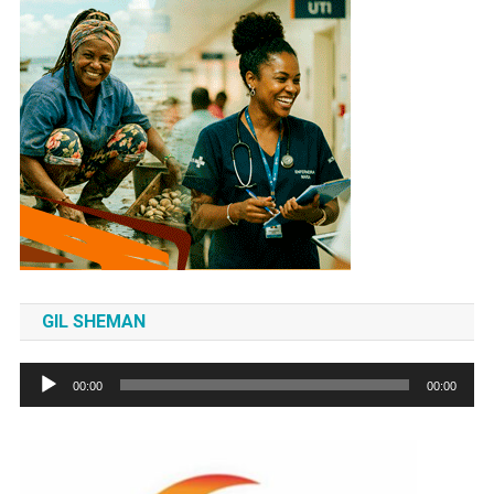
GIL SHEMAN
Tocador
00:00
00:00
de
áudio