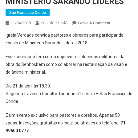
MINISTÉRIO SARANDO LÍDERES
São Francisco Conde
Egivaldo LIMA
On
11/04/2018
Leave A Comment
PARTICIPE
Igreja Verdade convida pastores e obreiros para participar da –
DA
Escola de Ministério Sarando Líderes 2018.
ESCOLA
DE
Esse seminário tem como objetivo fortalecer os militantes da
MINISTÉRIO
obra do Senhor,bem como colaborar na restauração da visão e
SARANDO
do ânimo ministerial.
LÍDERES
Dia 21 de abril às 18:30.
Segunda travessa Rodolfo Tourinho 61 centro – São Francisco do
Conde
É um evento exclusivo para pastores e obreiros. Apenas 50
vagas. Inscrições gratuitas no local, ou através do telefone,
71
99600 0777.