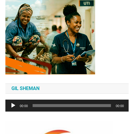
GIL SHEMAN
Tocador
00:00
00:00
de
áudio