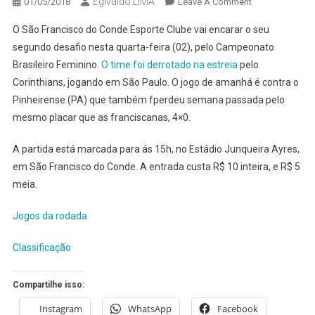
Egivaldo LIMA
On
01/05/2018
Leave A Comment
SÃO
O São Francisco do Conde Esporte Clube vai encarar o seu
FRANCISCO
segundo desafio nesta quarta-feira (02), pelo Campeonato
VOLTA
Brasileiro Feminino.
O time foi derrotado na estreia
pelo
A
Corinthians, jogando em São Paulo. O jogo de amanhá é contra o
CAMPO
AMANHÃ
Pinheirense (PA) que também fperdeu semana passada pelo
PELO
mesmo placar que as franciscanas, 4×0.
CAMPEONATO
BRASILEIRO
A partida está marcada para ás 15h, no Estádio Junqueira Ayres,
em São Francisco do Conde. A entrada custa R$ 10 inteira, e R$ 5
meia.
Jogos da rodada
Classificação
Compartilhe isso:
Instagram
WhatsApp
Facebook