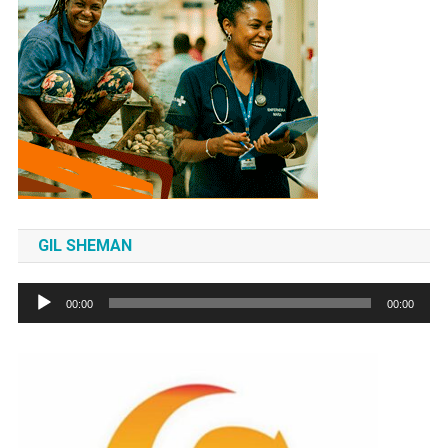
GIL SHEMAN
Tocador
00:00
00:00
de
áudio