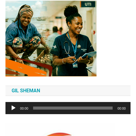
GIL SHEMAN
Tocador
00:00
00:00
de
áudio