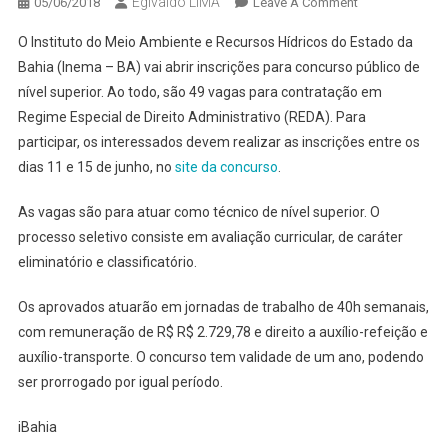
Egivaldo LIMA
On
05/06/2018
Leave A Comment
INEMA
O Instituto do Meio Ambiente e Recursos Hídricos do Estado da
VAI
Bahia (Inema – BA) vai abrir inscrições para concurso público de
ABRIR
nível superior. Ao todo, são 49 vagas para contratação em
CONCURSO
Regime Especial de Direito Administrativo (REDA). Para
E
SALÁRIOS
participar, os interessados devem realizar as inscrições entre os
CHEGAM
dias 11 e 15 de junho, no
site da concurso
.
A
QUASE
As vagas são para atuar como técnico de nível superior. O
R$
processo seletivo consiste em avaliação curricular, de caráter
3
eliminatório e classificatório.
MIL
Os aprovados atuarão em jornadas de trabalho de 40h semanais,
com remuneração de R$ R$ 2.729,78 e direito a auxílio-refeição e
auxílio-transporte. O concurso tem validade de um ano, podendo
ser prorrogado por igual período.
iBahia