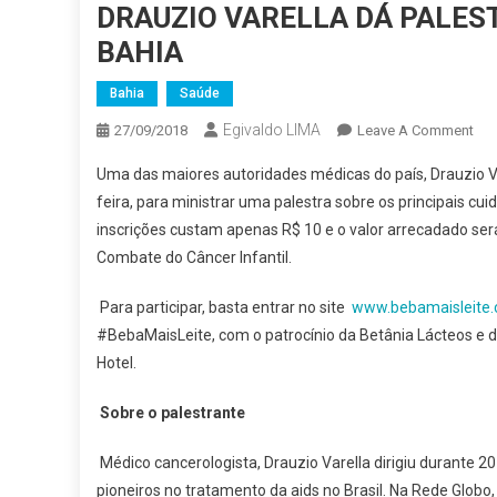
DRAUZIO VARELLA DÁ PALES
BAHIA
Bahia
Saúde
Egivaldo LIMA
On
27/09/2018
Leave A Comment
DR
Uma das maiores autoridades médicas do país, Drauzio Va
VA
feira, para ministrar uma palestra sobre os principais 
DÁ
inscrições custam apenas R$ 10 e o valor arrecadado ser
PA
Combate do Câncer Infantil.
SO
SA
Para participar, basta entrar no site
www.bebamaisleite.
DIA
QU
#BebaMaisLeite, com o patrocínio da Betânia Lácteos e da
NA
Hotel.
BA
Sobre o palestrante
Médico cancerologista, Drauzio Varella dirigiu durante 2
pioneiros no tratamento da aids no Brasil. Na Rede Globo,