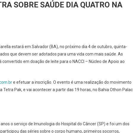
TRA SOBRE SAÚDE DIA QUATRO NA
AUZIO
rella estará em Salvador (BA), no próximo dia 4 de outubro, quinta-
RELLA
cuidados que devem ser adotados para uma vida com mais saúde. As
á convertido em doação de leite para o NACCI – Núcleo de Apoio ao
LESTRA
BRE
ÚDE
com.br
e efetuar a inscrição. O evento é uma realização do movimento
ATRO
 Tetra Pak, e vai acontecer a partir das 19 horas, no Bahia Othon Pala
HIA
0 anos o serviço de Imunologia do Hospital do Câncer (SP) e foi um dos
 participou das séries sobre o corpo humano, primeiros socorros,