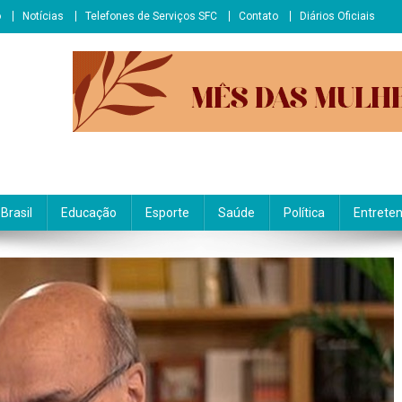
o
Notícias
Telefones de Serviços SFC
Contato
Diários Oficiais
Brasil
Educação
Esporte
Saúde
Política
Entrete