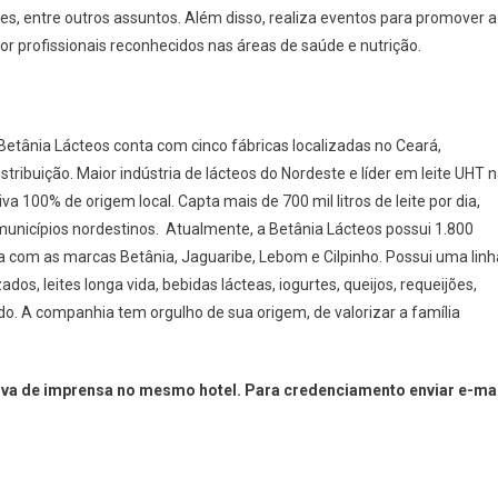
es, entre outros assuntos. Além disso, realiza eventos para promover a
r profissionais reconhecidos nas áreas de saúde e nutrição.
tânia Lácteos conta com cinco fábricas localizadas no Ceará,
ribuição. Maior indústria de lácteos do Nordeste e líder em leite UHT 
100% de origem local. Capta mais de 700 mil litros de leite por dia,
 municípios nordestinos. Atualmente, a Betânia Lácteos possui 1.800
a com as marcas Betânia, Jaguaribe, Lebom e Cilpinho. Possui uma linh
os, leites longa vida, bebidas lácteas, iogurtes, queijos, requeijões,
sado. A companhia tem orgulho de sua origem, de valorizar a família
etiva de imprensa no mesmo hotel. Para credenciamento enviar e-ma