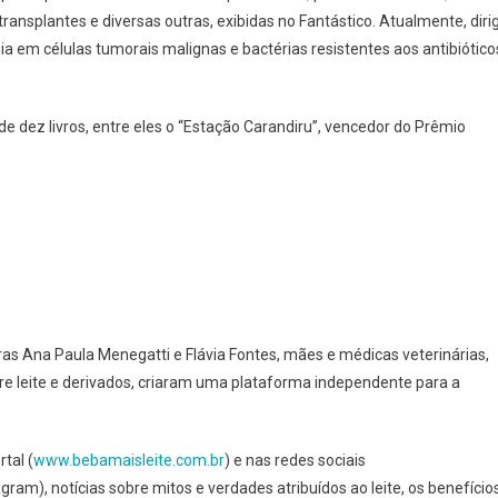
ransplantes e diversas outras, exibidas no Fantástico. Atualmente, diri
a em células tumorais malignas e bactérias resistentes aos antibiótico
de dez livros, entre eles o “Estação Carandiru”, vencedor do Prêmio
as Ana Paula Menegatti e Flávia Fontes, mães e médicas veterinárias,
re leite e derivados, criaram uma plataforma independente para a
tal (
www.bebamaisleite.com.br
) e nas redes sociais
ram), notícias sobre mitos e verdades atribuídos ao leite, os benefício