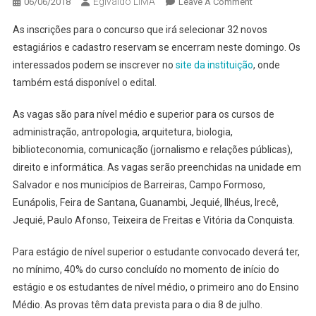
Egivaldo LIMA
On
06/06/2018
Leave A Comment
ÚLTIMOS
As inscrições para o concurso que irá selecionar 32 novos
DIAS
estagiários e cadastro reservam se encerram neste domingo. Os
PARA
interessados podem se inscrever no
site da instituição
, onde
CONCORRER
também está disponível o edital.
UMAS
DAS
As vagas são para nível médio e superior para os cursos de
VAGAS
DE
administração, antropologia, arquitetura, biologia,
ESTÁGIO
biblioteconomia, comunicação (jornalismo e relações públicas),
DO
direito e informática. As vagas serão preenchidas na unidade em
MPF
Salvador e nos municípios de Barreiras, Campo Formoso,
Eunápolis, Feira de Santana, Guanambi, Jequié, Ilhéus, Irecê,
Jequié, Paulo Afonso, Teixeira de Freitas e Vitória da Conquista.
Para estágio de nível superior o estudante convocado deverá ter,
no mínimo, 40% do curso concluído no momento de início do
estágio e os estudantes de nível médio, o primeiro ano do Ensino
Médio. As provas têm data prevista para o dia 8 de julho.