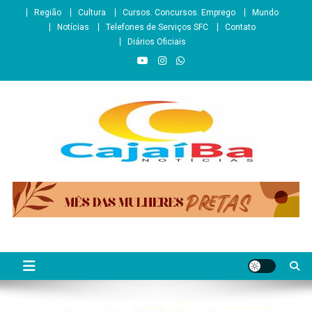
Skip
Região
Cultura
Cursos. Concursos. Emprego
Mundo
to
Notícias
Telefones de Serviços SFC
Contato
content
Diários Oficiais
CajaíbaNotícias
Informação é Poder___São Francisco do Conde/BA