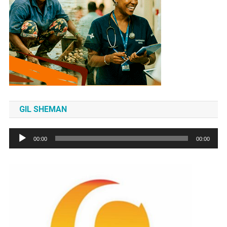
GIL SHEMAN
Tocador
00:00
00:00
de
áudio