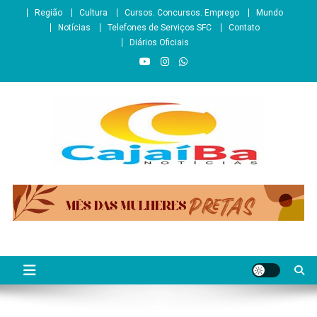
Skip
Região
Cultura
Cursos. Concursos. Emprego
Mundo
to
Notícias
Telefones de Serviços SFC
Contato
content
Diários Oficiais
CajaíbaNotícias
Informação é Poder___São Francisco do Conde/BA