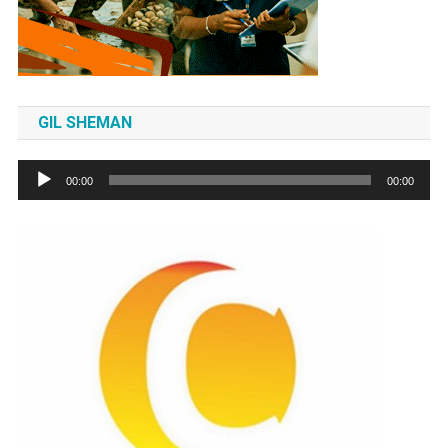
GIL SHEMAN
Tocador
00:00
00:00
de
áudio