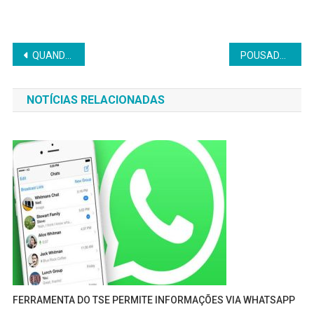
Navegação
QUANDO FOR SE HOSPEDAR EM MADRE DE DEUS PROCURE A POUSADA LITORÂNEA
POUSADA EM MADRE DE DEUS
de
NOTÍCIAS RELACIONADAS
Post
FERRAMENTA DO TSE PERMITE INFORMAÇÕES VIA WHATSAPP