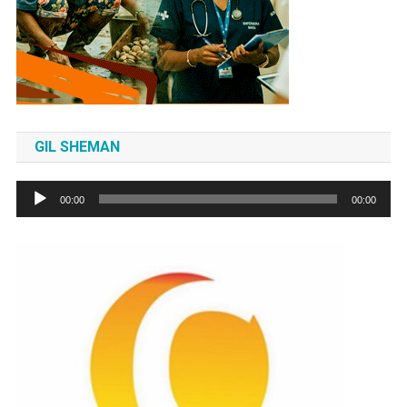
GIL SHEMAN
Tocador
00:00
00:00
de
áudio