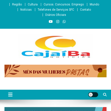
Skip
Região
Cultura
Cursos. Concursos. Emprego
Mundo
to
Notícias
Telefones de Serviços SFC
Contato
content
Diários Oficiais
CajaíbaNotícias
Informação é Poder___São Francisco do Conde/BA