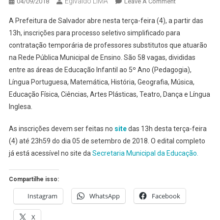
Egivaldo LIMA
On
04/09/2018
Leave A Comment
SSA:
A Prefeitura de Salvador abre nesta terça-feira (4), a partir das
PREFEITURA
13h, inscrições para processo seletivo simplificado para
ABRE
contratação temporária de professores substitutos que atuarão
CONCURSO
na Rede Pública Municipal de Ensino. São 58 vagas, divididas
PARA
CONTRATAR
entre as áreas de Educação Infantil ao 5º Ano (Pedagogia),
PROFESSORES
Língua Portuguesa, Matemática, História, Geografia, Música,
Educação Física, Ciências, Artes Plásticas, Teatro, Dança e Língua
Inglesa.
As inscrições devem ser feitas no
site
das 13h desta terça-feira
(4) até 23h59 do dia 05 de setembro de 2018. O edital completo
já está acessível no site da
Secretaria Municipal da Educação.
Compartilhe isso:
Instagram
WhatsApp
Facebook
X