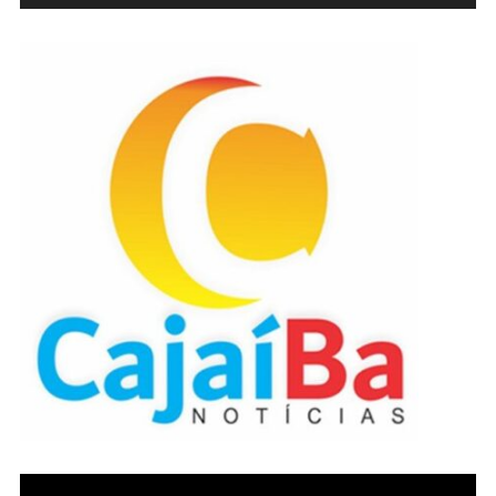
de
áudio