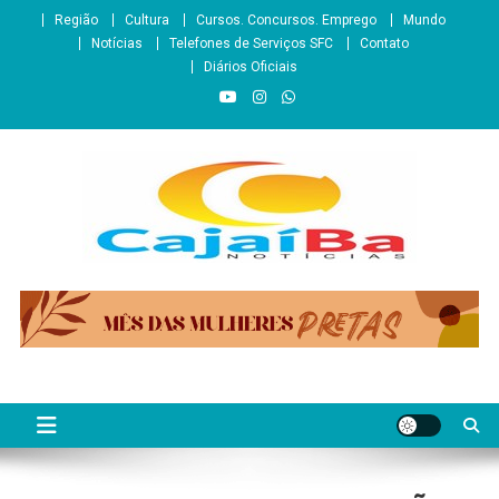
Skip
Região
Cultura
Cursos. Concursos. Emprego
Mundo
to
Notícias
Telefones de Serviços SFC
Contato
content
Diários Oficiais
CajaíbaNotícias
Informação é Poder___São Francisco do Conde/BA