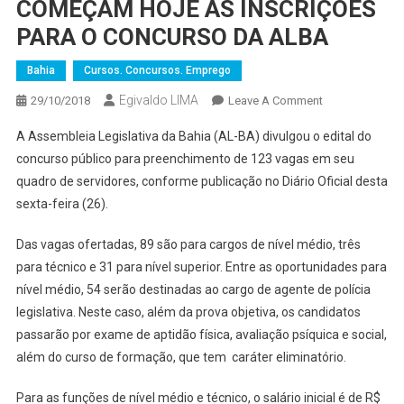
COMEÇAM HOJE AS INSCRIÇÕES
PARA O CONCURSO DA ALBA
Bahia
Cursos. Concursos. Emprego
Egivaldo LIMA
On
29/10/2018
Leave A Comment
COMEÇAM
A Assembleia Legislativa da Bahia (AL-BA) divulgou o edital do
HOJE
concurso público para preenchimento de 123 vagas em seu
AS
quadro de servidores, conforme publicação no Diário Oficial desta
INSCRIÇÕES
sexta-feira (26).
PARA
O
Das vagas ofertadas, 89 são para cargos de nível médio, três
CONCURSO
DA
para técnico e 31 para nível superior. Entre as oportunidades para
ALBA
nível médio, 54 serão destinadas ao cargo de agente de polícia
legislativa. Neste caso, além da prova objetiva, os candidatos
passarão por exame de aptidão física, avaliação psíquica e social,
além do curso de formação, que tem caráter eliminatório.
Para as funções de nível médio e técnico, o salário inicial é de R$