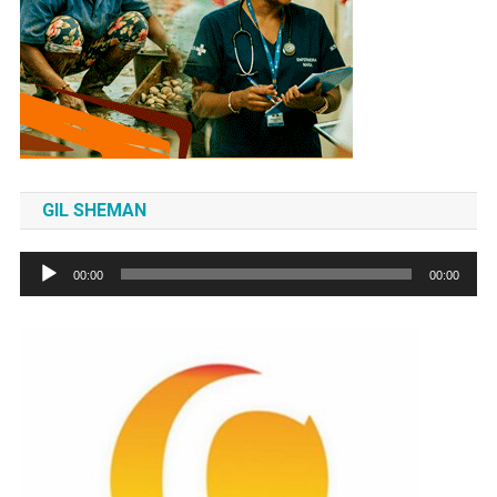
GIL SHEMAN
Tocador
00:00
00:00
de
áudio