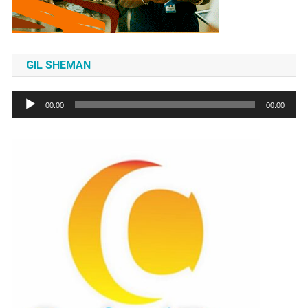
GIL SHEMAN
Tocador
00:00
00:00
de
áudio