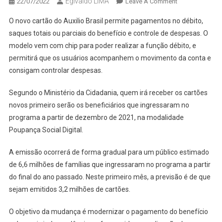
Egivaldo LIMA
On
22/07/2022
Leave A Comment
CARTÃO
O novo cartão do Auxilio Brasil permite pagamentos no débito,
DO
saques totais ou parciais do benefício e controle de despesas. O
AUXÍLIO
modelo vem com chip para poder realizar a função débito, e
BRASIL
permitirá que os usuários acompanhem o movimento da conta e
GANHA
FUNÇÃO
consigam controlar despesas.
PARA
FAZER
Segundo o Ministério da Cidadania, quem irá receber os cartões
COMPRAS
novos primeiro serão os beneficiários que ingressaram no
E
programa a partir de dezembro de 2021, na modalidade
OUTRAS
Poupança Social Digital.
A emissão ocorrerá de forma gradual para um público estimado
de 6,6 milhões de famílias que ingressaram no programa a partir
do final do ano passado. Neste primeiro mês, a previsão é de que
sejam emitidos 3,2 milhões de cartões.
O objetivo da mudança é modernizar o pagamento do benefício