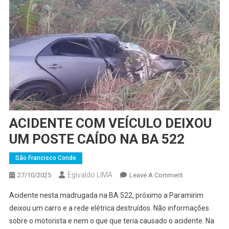
ACIDENTE COM VEÍCULO DEIXOU
UM POSTE CAÍDO NA BA 522
São Francisco Conde
Egivaldo LIMA
On
27/10/2025
Leave A Comment
ACIDENTE
Acidente nesta madrugada na BA 522, próximo a Paramirim
COM
deixou um carro e a rede elétrica destruídos. Não informações
VEÍCULO
sobre o motorista e nem o que que teria causado o acidente. Na
DEIXOU