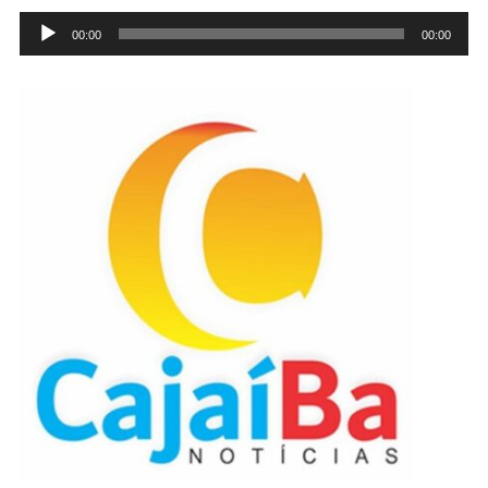
Tocador
00:00
00:00
de
áudio