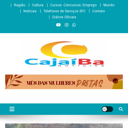
Skip
Região
Cultura
Cursos. Concursos. Emprego
Mundo
to
Notícias
Telefones de Serviços SFC
Contato
content
Diários Oficiais
CajaíbaNotícias
Informação é Poder___São Francisco do Conde/BA