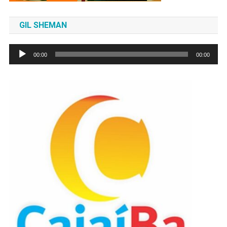
GIL SHEMAN
Tocador
00:00
00:00
de
áudio