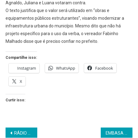
Agnaldo, Juliana e Luana votaram contra.
SANTO
AMARO
O texto justifica que o valor será utilizado em “obras e
equipamentos públicos estruturantes”, visando modernizar a
infraestrutura urbana do município. Mesmo dito que não há
projeto específico para o uso da verba, o vereador Fabinho
Malhado disse que é preciso confiar no prefeito.
Compartilhe isso:
Instagram
WhatsApp
Facebook
X
Curtir isso:
Navegação
RÁDIO SOCIEDADE AUMENTA A PARTICIPAÇÃO DE EGIVALDO LIMA NO AR
EMBASA APRESENTARÁ PLANO DE ESGOTAMENTO SANITÁRIO EM SÃO SEB. DO PASSÉ