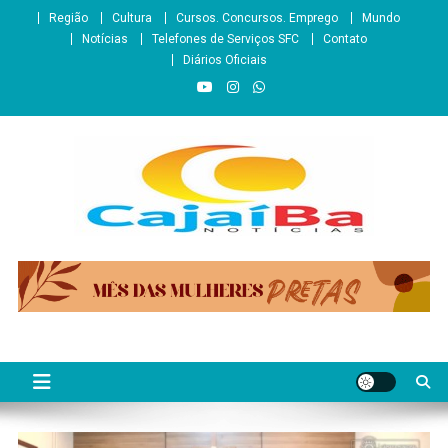
Skip
Região
Cultura
Cursos. Concursos. Emprego
Mundo
to
Notícias
Telefones de Serviços SFC
Contato
content
Diários Oficiais
CajaíbaNotícias
Informação é Poder___São Francisco do Conde/BA