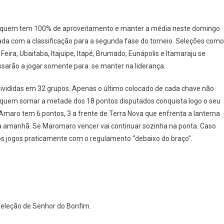
ERMUNICIPAL:
e quem tem 100% de aproveitamento e manter a média neste domingo
LEÇÕES
iada com a classificação para a segunda fase do torneio. Seleções como
M
ira, Ubaitaba, Itajuípe, Itapé, Brumado, Eunápolis e Itamaraju se
S
arão a jogar somente para se manter na liderança.
NTOS
DEM
divididas em 32 grupos. Apenas o último colocado de cada chave não
RATIR
ASSIFICAÇÃO
 quem somar a metade dos 18 pontos disputados conquista logo o seu
STE
Amaro tem 6 pontos, 3 a frente de Terra Nova que enfrenta a lanterna
MINGO
ga amanhã. Se Maromaro vencer vai continuar sozinha na ponta. Caso
os jogos praticamente com o regulamento “debaixo do braço”.
 seleção de Senhor do Bonfim.