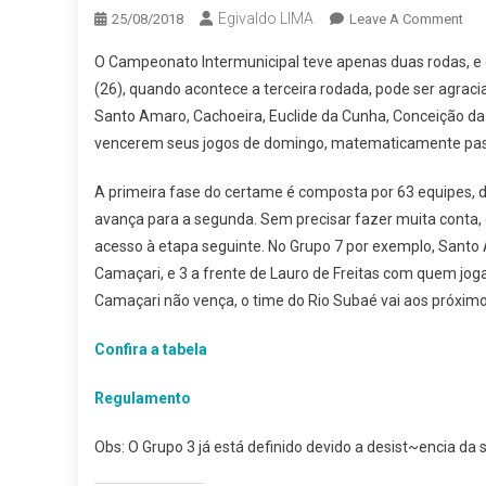
Egivaldo LIMA
On
25/08/2018
Leave A Comment
INT
O Campeonato Intermunicipal teve apenas duas rodas, 
SE
(26), quando acontece a terceira rodada, pode ser agrac
CO
Santo Amaro, Cachoeira, Euclide da Cunha, Conceição da Fe
SEI
vencerem seus jogos de domingo, matematicamente pass
PO
PO
A primeira fase do certame é composta por 63 equipes, 
GA
CL
avança para a segunda. Sem precisar fazer muita conta,
NE
acesso à etapa seguinte. No Grupo 7 por exemplo, Santo 
DO
Camaçari, e 3 a frente de Lauro de Freitas com quem jo
Camaçari não vença, o time do Rio Subaé vai aos próxim
Confira a tabela
Regulamento
Obs: O Grupo 3 já está definido devido a desist~encia da