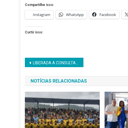
Compartilhe isso:
Instagram
WhatsApp
Facebook
Curtir isso:
Navegação
LIBERADA A CONSULTA DA PRIMEIRA PARCELA DO 13º SALÁRIO PARA APOSENTADO E PENSIONISTA
de
NOTÍCIAS RELACIONADAS
Post